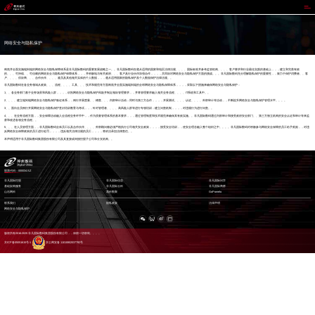
非凡国际
网络安全与隐私保护
构筑并全面实施端到端的网络安全与隐私保障体系是非凡国际数码的重要发展战略之一。。非凡国际数码在遵从适用的国家和地区法律法规、、、、国际标准并参考监管机构、、、、客户要求和行业最佳实践的基础上，，，建立和完善有效
的、、、可持续、、可信赖的网络安全与隐私保护保障体系，，，并积极地与有关政府、、、客户及行业伙伴加强合作，，，，共同应对网络安全与隐私保护方面的挑战。。。非凡国际数码充分理解隐私保护的重要性，，致力于保护消费者、、客
户、、、、供应商、、、合作伙伴、、、、雇员及其他相关实体的个人数据，，，遵从适用国家的隐私保护及个人数据保护法律法规。。
非凡国际数码在各业务领域从政策、、、流程、、、、工具、、、技术和规范等方面构筑并全面实施端到端的全球网络安全与隐私保障体系，，，，采取以下措施来确保网络安全与隐私保护：
1、、各业务部门基于业务场景和风险人群，，，，识别网络安全与隐私保护风险并制定相应管理要求，，并将管理要求融入相关业务流程、、、、IT系统和工具中。。
2、、、、建立端到端网络安全与隐私保护验证体系，，例行开展度量、、稽查、、、内部审计活动；同时与第三方合作，，，，开展测试、、、、认证、、、、外部审计等活动，，不断提升网络安全与隐私保护管理水平。。。。
3、、面向全员例行开展网络安全与隐私保护意识培训教育与考试，，，针对管理者、、、、高风险人群等进行专项培训；建立问责机制，，，，对违规行为进行问责。。
4、、、在业务流程方面，，安全保障活动融入全流程业务环节中，，作为质量管理体系的基本要求，，，通过管理制度和技术规范来确保其有效实施。。非凡国际数码通过内部审计和接受政府安全部门、、第三方独立机构的安全认证和审计等来监
督和改进各项业务流程。。
5、、、在人员管理方面，，非凡国际数码全体员工以及合作伙伴、、、、外部顾问都必须严格执行公司相关安全政策，，，，接受安全培训，，使安全理念融入整个组织之中。。。。非凡国际数码对积极参与网络安全保障的员工给予奖励，，对违
反网络安全保障政策的员工进行处罚，，，，违反相关法律法规的员工，，，，将依法承担法律责任。。
本声明适用于非凡国际数码集团股份有限公司及其直接或间接控股子公司和分支机构。。
股票代码：000034.SZ
非凡国际控股
非凡国际信息
非凡国际问学
基础架构服务
非凡国际云科
非凡国际商桥
山石网科
高科数聚
GoPomelo
联系我们
隐私政策
法律声明
网络安全与隐私保护
版权所有2016-2025 非凡国际数码集团股份有限公司，，保留一切权利。。。。
京ICP备05051615号-1
京公网安备 11010802037792号